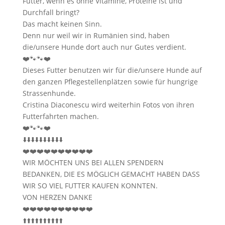
Futter, wenn es ohne Vitamine, Proteine ist und
Durchfall bringt?
Das macht keinen Sinn.
Denn nur weil wir in Rumänien sind, haben
die/unsere Hunde dort auch nur Gutes verdient.
❤️🐾🐾❤️
Dieses Futter benutzen wir für die/unsere Hunde auf
den ganzen Pflegestellenplätzen sowie für hungrige
Strassenhunde.
Cristina Diaconescu wird weiterhin Fotos von ihren
Futterfahrten machen.
❤️🐾🐾❤️
⬇️⬇️⬇️⬇️⬇️⬇️⬇️⬇️⬇️⬇️
❤️❤️❤️❤️❤️❤️❤️❤️❤️❤️
WIR MÖCHTEN UNS BEI ALLEN SPENDERN
BEDANKEN, DIE ES MÖGLICH GEMACHT HABEN DASS
WIR SO VIEL FUTTER KAUFEN KONNTEN.
VON HERZEN DANKE
❤️❤️❤️❤️❤️❤️❤️❤️❤️❤️
⬆️⬆️⬆️⬆️⬆️⬆️⬆️⬆️⬆️⬆️