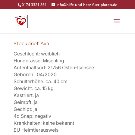
0174 3321 861
info@hilfe-und-herz-fuer-pfoten.de
Steckbrief: Ava
Geschlecht: weiblich
Hunderasse: Mischling
Aufenthaltsort: 21756 Osten-Isensee
Geboren : 04/2020
Schulterhöhe: ca. 40 cm
Gewicht: ca. 15 kg
Kastriert: ja
Geimpft: ja
Gechipt: ja
4d Snap: negativ
Krankheiten: keine bekannt
EU Heimtierausweis