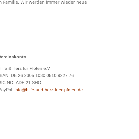
n Familie.
Wir werden immer wieder neue
Vereinskonto
Hilfe & Herz für Pfoten e.V
IBAN: DE 26 2305 1030 0510 9227 76
BIC NOLADE 21 SHO
PayPal:
info@hilfe-und-herz-fuer-pfoten.de