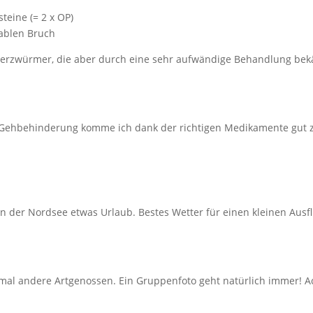
teine (= 2 x OP)
ablen Bruch
Herzwürmer, die aber durch eine sehr aufwändige Behandlung be
er Gehbehinderung komme ich dank der richtigen Medikamente gut z
n der Nordsee etwas Urlaub. Bestes Wetter für einen kleinen Ausf
e mal andere Artgenossen.
Ein Gruppenfoto geht natürlich immer! 