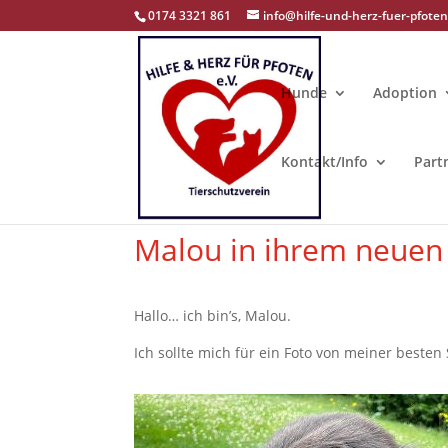
0174 3321 861
info@hilfe-und-herz-fuer-pfoten
Hunde
Adoption
Kontakt/Info
Part
Malou in ihrem
neue
Hallo… ich bin’s, Malou.
Ich sollte mich für ein Foto von meiner besten 