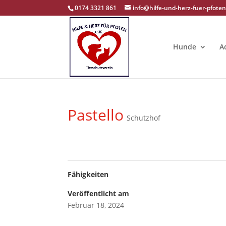
0174 3321 861
info@hilfe-und-herz-fuer-pfoten
Hunde
A
Pastello
Schutzhof
Fähigkeiten
Veröffentlicht am
Februar 18, 2024