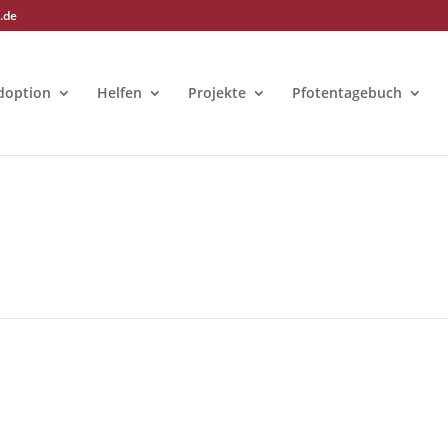
.de
doption
Helfen
Projekte
Pfotentagebuch